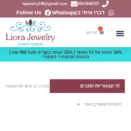
ילוג
lajewelry148@gmail.com
054-5640707
תוכן
דברו איתי בWhatsapp
Follow Us
₪
0.00
10% הנחה על כל האתר | 15% הנחה בקנייה מעל 450 שח |
ההנחה מהמחיר המקורי
ממוי
לפי
קטגוריות וסננים
מציג 1–15 מתוך 86 תוצאות
הפרי
העדכ
ביות