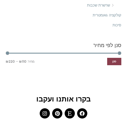
שרשרת שכבות
קולקציה גאומטרית
סיכות
סנן לפי מחיר
סנן
מחיר:
₪110
—
₪220
בקרו אותנו ועקבו
I
P
E
F
n
i
t
a
s
n
s
c
t
t
y
e