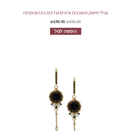
עגילי חישוק משובצים ארוכים ועדינים באדום ופנינה
₪
140.40
₪
156.00
הוספה לסל