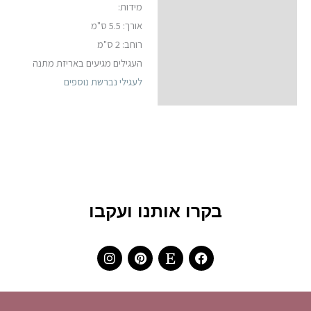
מידות:
אורך: 5.5 ס"מ
רוחב: 2 ס"מ
העגילים מגיעים באריזת מתנה
לעגילי נברשת נוספים
בקרו אותנו ועקבו
I
P
E
F
n
i
t
a
s
n
s
c
t
t
y
e
a
e
b