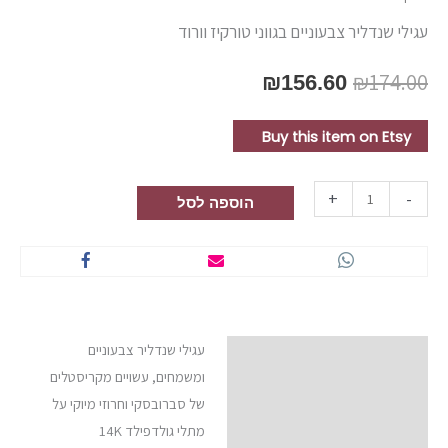
עגילי שנדליר צבעוניים בגווני טורקיז וורוד
₪
174.00
₪
156.60
Buy this item on Etsy
+
-
הוספה לסל
עגילי שנדליר צבעוניים
תיאור
ומשמחים, עשויים מקריסטלים
חוות דעת (3)
של סברובסקי וחרוזי מיוקי על
מתלי גולדפילד 14K