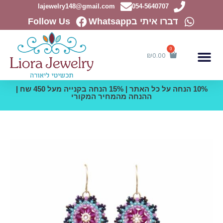
ילוג
lajewelry148@gmail.com
054-5640707
תוכן
דברו איתי בWhatsapp
Follow Us
₪
0.00
10% הנחה על כל האתר | 15% הנחה בקנייה מעל 450 שח |
ההנחה מהמחיר המקורי
כמות
של
עגילי
שנדליר
צבעוניים
בגווני