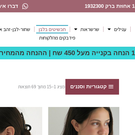
דברו איתי בpp
עגילים
שרשראות
תכשיטים בלבן
שחור-לבן-זהב א
פידבקים מהלקוחות
ממוין
לפי
קטגוריות וסננים
מציג 1–15 מתוך 69 תוצאות
הפריט
העדכני
ביותר