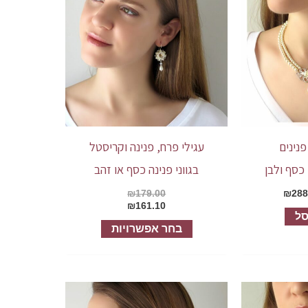
יש
מספר
סוגים.
ניתן
לבחור
את
האפשרויות
נינים
עגילי פרח, פנינה וקריסטל
בעמוד
 כסף ולבן
בגווני פנינה כסף או זהב
המוצר
₪
179.00
₪
288
₪
161.10
סל
בחר אפשרויות
למוצר