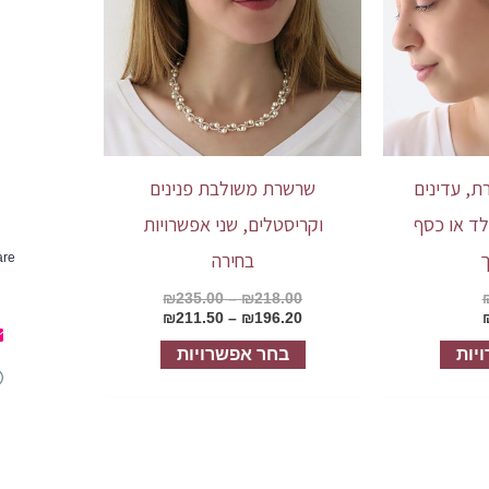
מספר
מספר
סוגים.
סוגים.
ניתן
ניתן
לבחור
לבחור
את
את
האפשרויות
האפשרויות
ת, עדינים
שרשרת משולבת פנינים
בעמוד
בעמוד
לד או כסף
וקריסטלים, שני אפשרויות
המוצר
המוצר
בחירה
are
₪
235.00
–
₪
218.00
₪
211.50
–
₪
196.20
יות
בחר אפשרויות