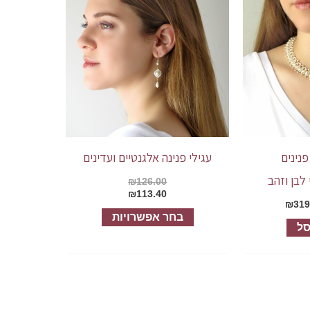
זה
יש
מספר
סוגים.
ניתן
לבחור
את
האפשרויות
נינים
עגילי פנינה אלגנטיים ועדינים
בעמוד
 לבן וזהב
₪
126.00
המוצר
₪
113.40
₪
319
בחר אפשרויות
סל