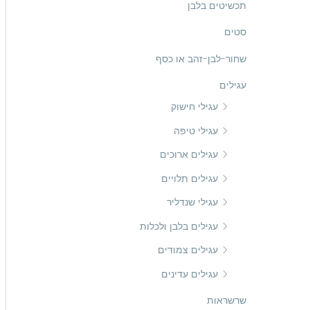
נ
ס
תכשיטים בלבן
ב
י
י
ו
סטים
מ
מ
ר
שחור-לבן-זהב או כסף
ל
ל
:
י
י
עגילים
עגילי חישוק
עגילי טיפה
עגילים ארוכים
עגילים תלויים
עגילי שנדליר
עגילים בלבן ולכלות
עגילים צמודים
עגילים עדינים
שרשראות