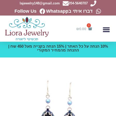
ילוג
lajewelry148@gmail.com
054-5640707
תוכן
דברו איתי בWhatsapp
Follow Us
₪
0.00
10% הנחה על כל האתר | 15% הנחה בקנייה מעל 450 שח |
ההנחה מהמחיר המקורי
כמות
של
עגילי
כסף
עם
טיפות