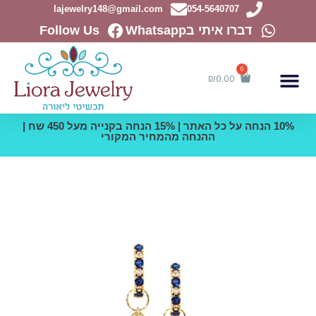
ילוג
lajewelry148@gmail.com
054-5640707
תוכן
דברו איתי בWhatsapp
Follow Us
₪
0.00
10% הנחה על כל האתר | 15% הנחה בקנייה מעל 450 שח |
ההנחה מהמחיר המקורי
כמות
של
עגילי
חישוק
משובצים
בכחול